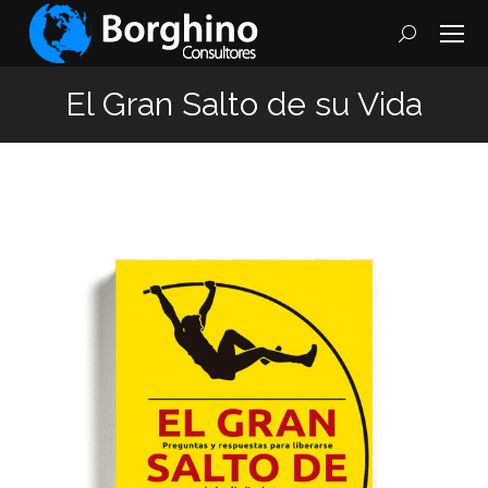
Search:
El Gran Salto de su Vida
You are here: