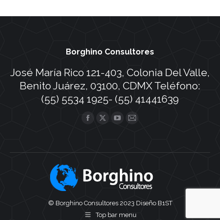
Borghino Consultores
José María Rico 121-403, Colonia Del Valle,
Benito Juárez, 03100, CDMX Teléfono:
(55) 5534 1925- (55) 41441639
Find us on:
Facebook
X
YouTube
Mail
page
page
page
page
opens
opens
opens
opens
in
in
in
in
new
new
new
new
window
window
window
window
© Borghino Consultores 2023
Diseño B1ST
Top bar menu