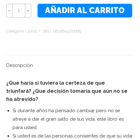
El
AÑADIR AL CARRITO
﹣
﹢
Gran
Salto
Categoría:
Libros
SKU:
b81db522bdd9
de
su
Vida
cantidad
Descripción
¿Que haría si tuviera la certeza de que
triunfará? ¿Que decisión tomaría que aún no se
ha atrevido?
Si durante años ha pensado cambiar pero no se
atreve a dar el gran salto de sus vida, este libro es
para usted.
Si usted es de las personas consientes de que su vida